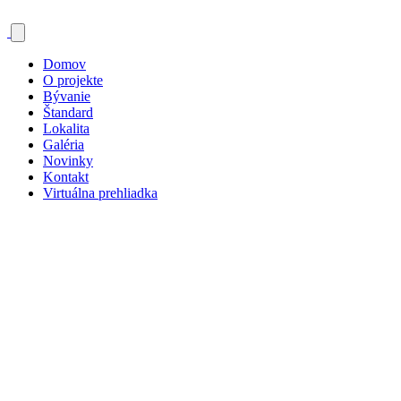
Domov
O projekte
Bývanie
Štandard
Lokalita
Galéria
Novinky
Kontakt
Virtuálna prehliadka